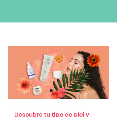
Blog
Productos Nuevos
Glam Rewards
Descubre tu tipo de piel y cómo cuidarla
de manera correcta
News
Descubre tu tipo de piel y