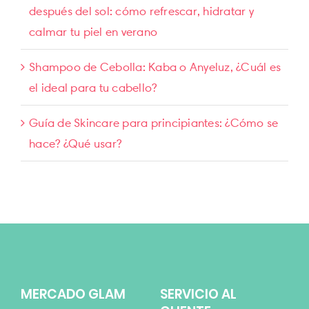
después del sol: cómo refrescar, hidratar y
calmar tu piel en verano
Shampoo de Cebolla: Kaba o Anyeluz, ¿Cuál es
el ideal para tu cabello?
Guía de Skincare para principiantes: ¿Cómo se
hace? ¿Qué usar?
MERCADO GLAM
SERVICIO AL