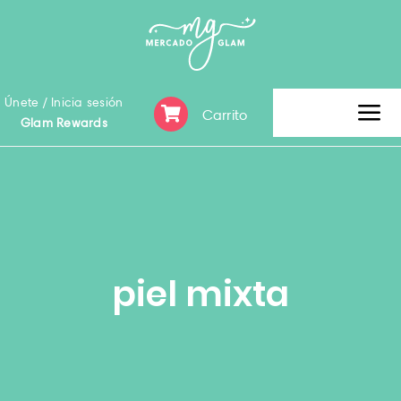
Skip
to
content
Únete / Inicia sesión
Carrito
Tog
Glam Rewards
Nav
Inicio
Clearence Sale
piel mixta
Categoría
Marca