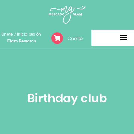
Skip
to
content
Únete / Inicia sesión
Carrito
Tog
Glam Rewards
Nav
Inicio
Clearence Sale
Birthday club
Categoría
Marca