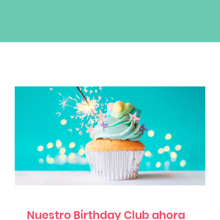
Blog
Productos Nuevos
Glam Rewards
Nuestro Birthday Club ahora está en
Glam Rewards
News
Nuestro Birthday Club ahora