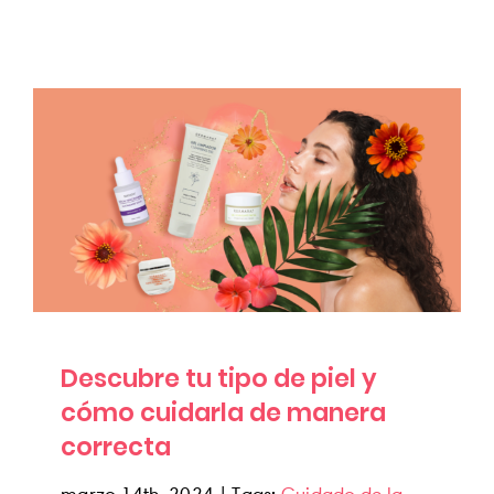
Descubre tu tipo de piel y cómo cuidarla
de manera correcta
News
Descubre tu tipo de piel y
cómo cuidarla de manera
correcta
marzo 14th, 2024
|
Tags:
Cuidado de la