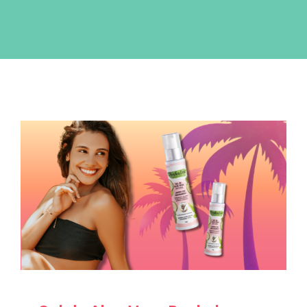
Blog
Productos Nuevos
Glam Rewards
Gel de Aloe Vera Penkaloe para cuidado
después del sol: cómo refrescar, hidratar
y calmar tu piel en verano
Skincare