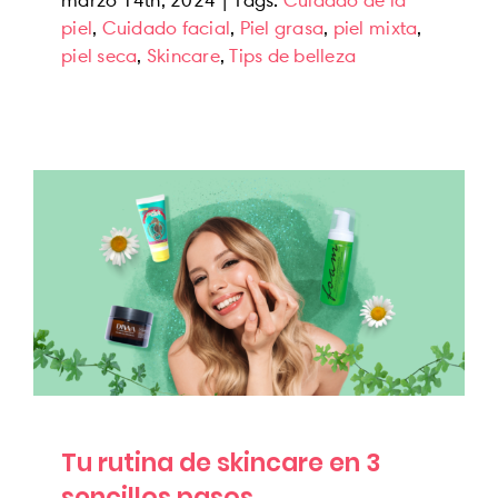
piel
,
Cuidado facial
,
Piel grasa
,
piel mixta
,
piel seca
,
Skincare
,
Tips de belleza
Tu rutina de skincare en 3 sencillos pasos
News
Tu rutina de skincare en 3
sencillos pasos