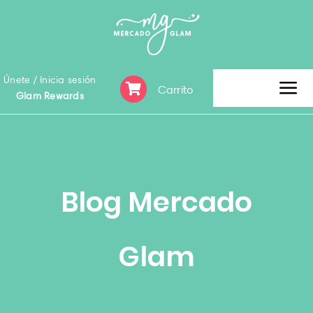
Skip
to
content
Únete / Inicia sesión
Carrito
Tog
Glam Rewards
Nav
Inicio
Clearence Sale
Blog Mercado
Categoría
Glam
Marca