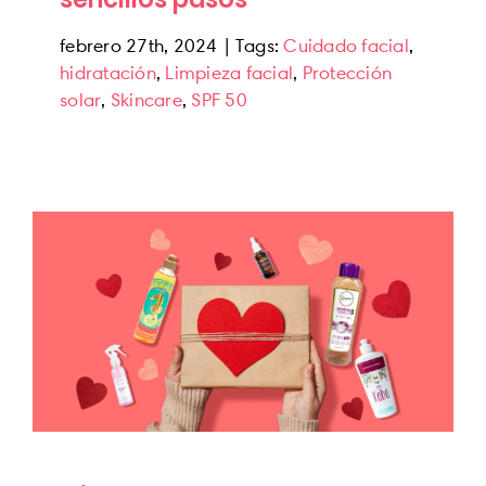
febrero 27th, 2024
|
Tags:
Cuidado facial
,
hidratación
,
Limpieza facial
,
Protección
solar
,
Skincare
,
SPF 50
5 ideas de regalos para Valentine’s Days
News