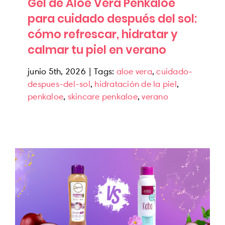
Gel de Aloe Vera Penkaloe
para cuidado después del sol:
cómo refrescar, hidratar y
calmar tu piel en verano
junio 5th, 2026
|
Tags:
aloe vera
,
cuidado-
despues-del-sol
,
hidratación de la piel
,
penkaloe
,
skincare penkaloe
,
verano
Shampoo de Cebolla: Kaba o Anyeluz,
¿Cuál es el ideal para tu cabello?
Cuidado Capilar