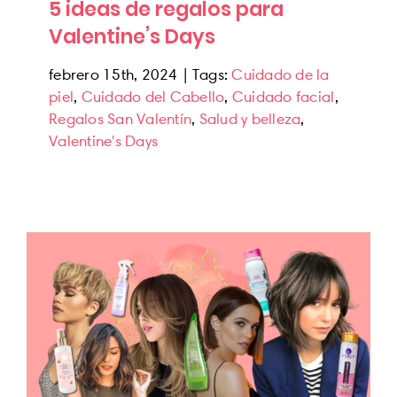
5 ideas de regalos para
Valentine’s Days
febrero 15th, 2024
|
Tags:
Cuidado de la
piel
,
Cuidado del Cabello
,
Cuidado facial
,
Regalos San Valentín
,
Salud y belleza
,
Valentine's Days
5 Cortes en tendencia 2024: productos
para mantenerlos
Cuidado Capilar
News