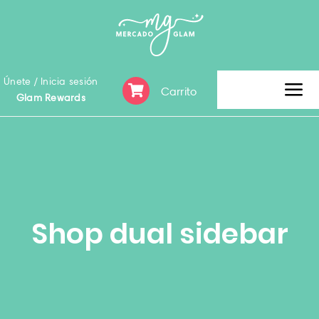
Skip
to
content
Únete / Inicia sesión
Carrito
Tog
Glam Rewards
Nav
Inicio
Clearence Sale
Shop dual sidebar
Categoría
Marca