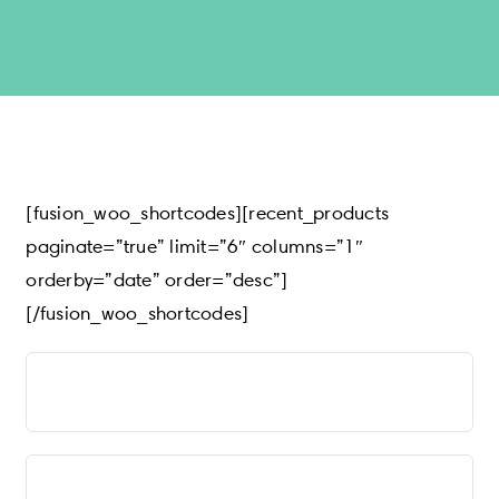
Blog
Productos Nuevos
Glam Rewards
[fusion_woo_shortcodes][recent_products
paginate=”true” limit=”6″ columns=”1″
orderby=”date” order=”desc”]
[/fusion_woo_shortcodes]