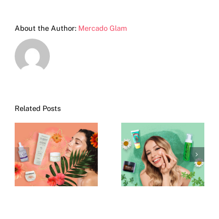
About the Author:
Mercado Glam
Related Posts
Descubre tu tipo
de piel y cómo
Tu rutina de
cuidarla de
skincare en 3
manera
sencillos pasos
correcta