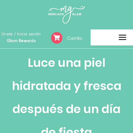
Skip
to
content
Únete / Inicia sesión
Carrito
Tog
Glam Rewards
Nav
Inicio
Luce una piel
Clearence Sale
hidratada y fresca
Categoría
después de un día
Marca
de fiesta