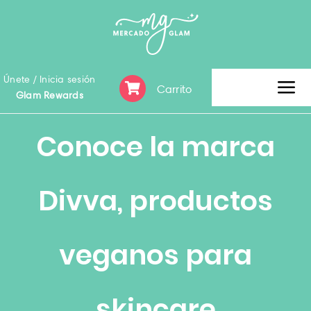
Skip
to
content
Únete / Inicia sesión
Carrito
Tog
Glam Rewards
Nav
Inicio
Conoce la marca
Clearence Sale
Divva, productos
Categoría
veganos para
Marca
skincare