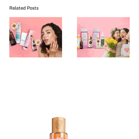
Related Posts
Guía de Skincare
Porque Mamá lo
para
es todo: los
principiantes:
regalos
¿Cómo se hace?
perfectos para
¿Qué usar?
mamá